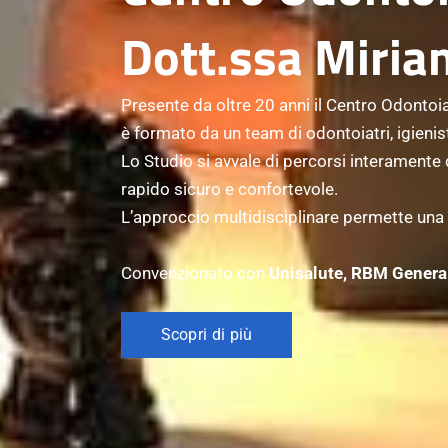
Dott.ssa Miria
Presente da oltre 20 anni il Centro Odontoia
è formato da un team di odontoiatri, igienisti
Lo Studio si avvale di percorsi interamente
rapido sicuro e confortevole.
L’approccio multidisciplinare permette una 
Convenzionato con
Unisalute, RBM General
Scopri di più